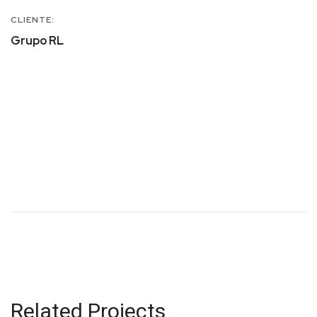
CLIENTE:
Grupo RL
Nauttia Turismo
Related Projects
BRANDING
Dra Cláudia Cerqueira
PAPELARIA
/